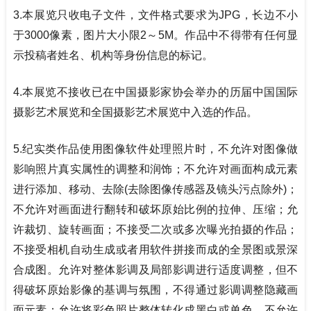
3.
本展览只收电子文件，文件格式要求为JPG，长边不小
于3000像素，图片大小限2～5M。作品中不得带有任何显
示投稿者姓名、机构等身份信息的标记。
4.
本展览不接收已在中国摄影家协会举办的历届中国国际
摄影艺术展览和全国摄影艺术展览中入选的作品。
5.
纪实类作品使用图像软件处理照片时，不允许对图像做
影响照片真实属性的调整和润饰；不允许对画面构成元素
进行添加、移动、去除(去除图像传感器及镜头污点除外)；
不允许对画面进行翻转和破坏原始比例的拉伸、压缩；允
许裁切、旋转画面；不接受二次或多次曝光拍摄的作品；
不接受相机自动生成或者用软件拼接而成的全景图或景深
合成图。允许对整体影调及局部影调进行适度调整，但不
得破坏原始影像的基调与氛围，不得通过影调调整隐藏画
面元素；允许将彩色照片整体转化成黑白或单色，不允许