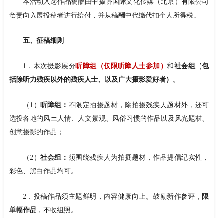
本活动入选作品稿酬由中摄协国际文化传媒（北京）有限公司
负责向入展投稿者进行给付，并从稿酬中代缴代扣个人所得税。
五、征稿细则
1．本次摄影展分
听障组（仅限听障人士参加）
和
社会组（包
括除听力残疾以外的残疾人士、以及广大摄影爱好者）
。
（1）
听障组：
不限定拍摄题材，除拍摄残疾人题材外，还可
选投各地的风土人情、人文景观、风俗习惯的作品以及风光题材、
创意摄影的作品；
（2）
社会组：
须围绕残疾人为拍摄题材，作品提倡纪实性，
彩色、黑白作品均可。
2．投稿作品须主题鲜明，内容健康向上。鼓励新作参评，
限
单幅作品
，不收组照。