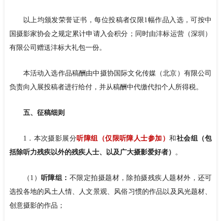
以上均颁发荣誉证书，每位投稿者仅限1幅作品入选，可按中
国摄影家协会之规定累计申请入会积分；同时由沣标运营（深圳）
有限公司赠送沣标大礼包一份。
本活动入选作品稿酬由中摄协国际文化传媒（北京）有限公司
负责向入展投稿者进行给付，并从稿酬中代缴代扣个人所得税。
五、征稿细则
1．本次摄影展分
听障组（仅限听障人士参加）
和
社会组（包
括除听力残疾以外的残疾人士、以及广大摄影爱好者）
。
（1）
听障组：
不限定拍摄题材，除拍摄残疾人题材外，还可
选投各地的风土人情、人文景观、风俗习惯的作品以及风光题材、
创意摄影的作品；